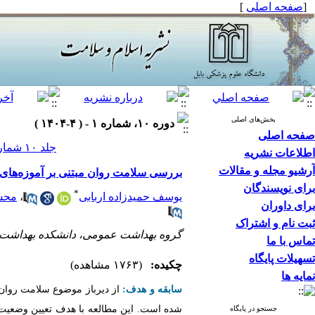
[
صفحه اصلی
]
بخش‌های اصلی
دوره ۱۰، شماره ۱ - ( ۴-۱۴۰۴ )
صفحه اصلی
جلد ۱۰ شماره ۱ صفحات ۵۰-۴۰
اطلاعات نشریه
آرشیو مجله و مقالات
بررسی سلامت روان مبتنی بر آموزه‌های ا
برای نویسندگان
*
یوسف حمیدزاده اربابی
،
محس
برای داوران
ثبت نام و اشتراک
گروه بهداشت عمومی، دانشکده بهداشت، د
تماس با ما
تسهیلات پایگاه
چکیده:
(۱۷۶۳ مشاهده)
نمایه ها
سابقه و هدف:
از دیرباز موضوع سلامت روان 
شده است. این مطالعه با هدف تعیین وضعیت س
جستجو در پایگاه