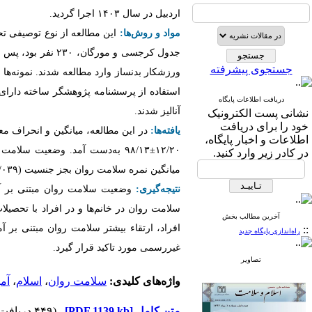
اردبیل در سال ۱۴۰۳ اجرا گردید.
مواد و روش‌ها:
این مطالعه از نوع توصیفی تح
جستجوی پیشرفته
استفاده از پرسشنامه پژوهشگر ساخته دارای رو
دریافت اطلاعات پایگاه
آنالیز شدند.
نشانی پست الکترونیک
خود را برای دریافت
یافته‌ها:
در این مطالعه، میانگین و انحراف معیار
اطلاعات و اخبار پایگاه،
۱۲/۲۰
±
۹۸/۱۳ به‌­دست آمد. وضعیت سلا
در کادر زیر وارد کنید.
میانگین نمره سلامت روان بجز جنسیت (۰/۰۳۹=
نتیجه‌گیری:
وضعیت سلامت روان مبتنی بر آمو
سلامت روان در خانم­‌ها و در افراد با تحص
آخرین مطالب بخش
افراد، ارتقاء بیشتر سلامت روان مبتنی بر 
::
راه‌اندازی پایگاه جدید
غیررسمی مورد تاکید قرار گیرد.
تصاویر
واژه‌های کلیدی:
سلامت روان
،
اسلام
،
آم
متن کامل
[PDF 1139 kb]
(۴۴۹ دریافت)