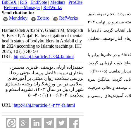
BibTeX
|
RIS
|
EndNote
|
Medlars
|
ProCite
|
Reference Manager
|
RefWorks
Send citation to:
ده بودند. حجم نمونه طبق
Mendeley
Zotero
RefWorks
جدول کرجسی و مورگان، ۲۳۰ نفر بود، پس از گردآوری داده‌­ها، ۲۷ نفر بخاطر ناقص بودن پرسشنامه تکمیل شده کنار گذاشته شدند و در نهایت ۲۰۳
Hamidzadeh Arbabi Y, Ghadiri M, Meqdadi
 تصادفی ساده و از نوع در دسترس از ۵ منطقه شهری اردبیل انتخاب گردید. داده‌­ها با
S, Fazel P, Najafi R. Investigation of mental
ترهای آمار توصیفی-تحلیلی
health status of bodybuilders in Ardabil city
in 2024 according to Islamic teachings. IHJ
2025; 10 (1) :40-50
۹۵/۱۵ و در خانم­‌ها برابر با
URL:
http://iahj.ir/article-1-334-fa.html
سطح خوب ارزیابی گردید.
حمیدزاده اربابی یوسف، قدیری محسن،
ار نداشت (۰/۰۵
P>
).
مقداری سیما، فاضل پریسا، نجفی رضا.
بررسی سلامت روان مبتنی بر آموزه‌های
بی گردید. میانگین نمره
اسلامی در بین ورزشکاران رشته بدنسازی
د، توسعه و تعالی ظرفیت
شهر اردبیل در سال ۱۴۰۳. نشریه اسلام و
سلامت. ۱۴۰۴; ۱۰ (۱) :۴۰-۵۰
خلات آموزش‌­های رسمی و
URL:
http://iahj.ir/article-۱-۳۳۴-fa.html