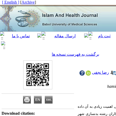
[ English ]
]
Archive
[
برگشت به فهرست نسخه ها
،
رضا نجفی
hami
 اهمیت زیادی به آن داده
Download citation:
کاران رشته بدنسازی شهر