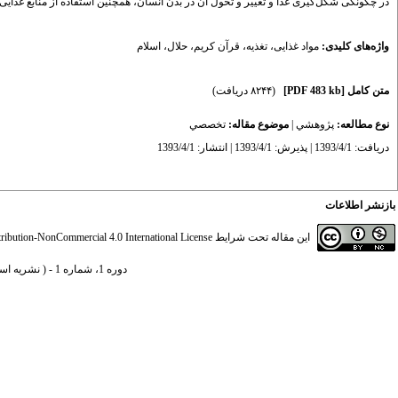
در چگونگی شکل‌گیری غذا و تغییر و تحول آن در بدن انسان، همچنین استفاده از منابع غذایی ط
واژه‌های کلیدی:
مواد غذایی
،
تغذیه
،
قرآن کریم
،
حلال
،
اسلام
متن کامل
[PDF 483 kb]
(۸۲۴۴ دریافت)
نوع مطالعه:
پژوهشي
|
موضوع مقاله:
تخصصي
دریافت: 1393/4/1 | پذیرش: 1393/4/1 | انتشار: 1393/4/1
بازنشر اطلاعات
این مقاله تحت شرایط
ibution-NonCommercial 4.0 International License
دوره 1، شماره 1 - ( نشريه اسلام و سلامت 1393 )