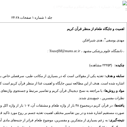
دوره ۱، شماره ۱ - ( نشريه اسلام و سلامت ۱۳۹۳ )
جلد ۱ شماره ۱ صفحات ۲۸-۲۴
اهمیت و جایگاه طعام از منظر قرآن کریم
*
مهدی یوسفی
،
هدی شیرافکن
، دانشگاه علوم پزشکی مشهد ،
: YousefiM@mums.ac.ir
چکیده:
(۲۲۲۵۳ مشاهده)
سابقه و هدف:
تغذیه یکی از مقولاتی است که در بسیاری از مکاتب طبی، سرفصلی خاص برای آ
اشاره شده است. هدف از این مطالعه تبیین جایگاه و اهمیت غذا از منظر قرآن کریم است که
مواد و روش‌ها:
با مراجعه به نسخ دیجیتال قرآن کریم و تفاسیر مرتبط و جستجوی واژ‌ه‌ها
نظرات مفسرین ، جمع‌بندی شدند.
یافته‌ها:
صورت مستقیم اشاره شده و در بین تفاسیر مختلف اهمیت تغذیه جسم بر روح مورد تاکید قر
نتیجه‌گیری:
به زعم بسیاری از متفکرین و مفسرین، موضوع طعام فراتر از جنبه‌های مادی آ