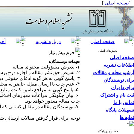
[
صفحه اصلی
]
بخش‌های اصلی
فرم پیش نیاز
صفحه اصلی
تعهدات نویسندگان:
اطلاعات نشریه
۱- پذیرش مسؤولیت محتوای مقاله
آرشیو مجله و مقالات
۲- تفویض حق نشر مقاله و اجازه درج پرسشنامه یا ابزار گردآوری اطلاعات تحقیق به نشریه اسلام و سلامت
۳- پاسخ گویی به هر گونه ادعای حقوقی درمورد حق مؤلف یا محتوا
برای نویسندگان
۴- عدم چاپ یا ارسال مقاله حاضر به مجله فارسی زبان دیگر تا زمان اعلام نظر نهایی شورای نویسندگان
برای داوران
۵- پاسخ گویی به مراجع تأمین کننده منابع مالی پژوهش در صورت عدم ذکر ایشان در صفحه عنوان
ثبت نام و اشتراک
۶- بیان چگونگی مراعات معیارهای اخلا
چاپ مقاله معذور خواهد بود.
تماس با ما
۷- نویسندگان مقاله در مقابل کسانی که از آنها در بخش تقدیر با نام تشکر می کنند، مسؤولیت پاسخ گویی دارند.
تسهیلات پایگاه
نمایه ها
توجه: برای قرار گرفتن مقالات ارسالی شم
جستجو در پایگاه