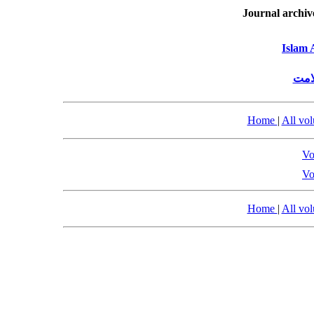
Journal archiv
Islam 
امت
Home
|
All vo
Vo
Vo
Home
|
All vo