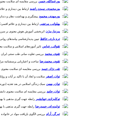
پورعبدالله، حسن
بررسی مقایسه ای سلامت معنوی دانشج
پورمحمدی، سیده راضیه
ارتباط بین دینداری و علائم 
پورمهدی، محمود
پیشگیری و بهداشت دهان و دندان از دیدگ
پهلوانی، مرتضی
ارتباط بین دینداری و علائم افسردگی ز
پیرنیا، بیژن
اثربخشی آموزش هوش معنوی بر سرزندگی ت
تره باری، حافظ
تبیین پدیدارشناسی پیامدهای روانی- ا
تقوائی، عباس
تاثیر آموزه‌های اسلامی و سلامت معنوی در
تقوی، محمد
بررسی تفاوت مبانی طب سنتی ایران با طب ر
تقوی، محمدرضا
ساخت و اعتباریابی پرسشنامه مراتب تو
تقی نژاد، حمید
بررسی مقایسه ای سلامت معنوی دانشجویا
توان، اصغر
سلامت و ابعاد آن با تاکید بر آیات و روایات: ی
توان، بهمن
سبک زندگی اسلامی در بعد تغذیه [دوره 2، شماره 2]
توان، حامد
بررسی مقایسه ای سلامت معنوی دانشجویان پرس
توکلیزاده، جهانشیر
رابطه جهت گیری مذهبی با بهزیستی رو
تولیده ای، حمیدرضا
رابطه جهت گیری مذهبی با بهزیستی ر
تیرگر، آرام
بررسی الگوی بازیافت مواد در خانواده ها با ع