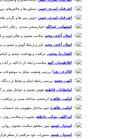
اشرفیان امیری، حسن
دستاوردها و چالش‌های ترویج و
اشرفیان امیری، حسن
خوش بینی ها و نگرانی های تروی
اصفهانی، عبدالله
اعتبارسنجی سندی- رجالی احادیث پزشک
اصلان آبادی، مجید
سلامت معنوی و تعالی‌جویی و تاثیر آن 
اصلان آبادی، مجید
تاثیر و ارتباط گوش و چشم بر سلامت
افشارنیا، مجتبی
مراقبت و بهداشت چشم بر اساس منابع
افلاطونیان، الهه
سلامت و ابعاد آن با تاکید بر آیات و رو
اقالری، زهرا
بررسی وضعیت تمایل به موضوعات مذهبی د
الهی، محمد
بررسی رابطه ایمان و نشاط از دیدگاه قرآن و ا
امامقلیان، فاطمه
هوش معنوی و عوامل موثر بر آن در
امامی، طاهره
اثربخشی مداخله مبتنی بر مراقبت معنو
امامی، طاهره
تبیین ساختار مفهومی بعد جسمانی مراقب
امراللهی بیوکی، عاطفه
معنویت و سلامت روان، نقش
امیدوار، شبنم
تبیین مفاهیم سلامت معنوی، روانی، عاط
امیدوار، شبنم
دستورات خود مراقبتی از منظر قرآن و آ