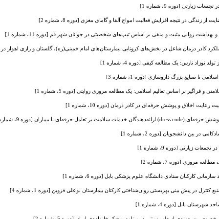
ت زیارتی [دوره 9، شماره 1]
از زندگی در نتیجه افزایش فعالیت امواج آلفا و گامای مغزی [دوره 8، شماره 2]
داشت روانی مثبت و منفی بر اساس تیپ‌های شخصیتی در جوانان شهر قم [دوره 11، شماره 1]
د کادر درمان شاغل در بخش‌های کرونایی بیمارستان‌های امام خمینی(ره)، گلستان و رازی اهواز در سال 1402 [دوره 10، شما
د نوزاد نارس: یک مطالعه کیفی [دوره 4، شماره 1]
 تا صنایع بزرگ داروسازی [دوره 1، شماره 3]
و فراگیر بر اساس تعالیم اسلامی: یک مطالعه مروری روایتی [دوره 5، شماره 1]
ایت اخلاق و پوشش حرفه‌ای در کادر درمان [دوره 10، شماره 1]
مل حرفه‌ای با بیماران [دوره 9، شماره 2]
 در بین دانشجویان [دوره 2، شماره 1]
ات زیارتی [دوره 9، شماره 1]
ه مروری [دوره 7، شماره 2]
زمانی کارکنان ستادی دانشگاه علوم پزشکی بابل [دوره 6، شماره 1]
ترل در پیش بینی بهزیستی روان‌شناختی کارکنان بیمارستان بوعلی قزوین [دوره 1، شماره 4]
تان بابل [دوره 4، شماره 1]
صوص بهره‌مندی از طب سنتی در برنامه پزشک خانواده‌ی ایران [دوره 5، شماره 2]