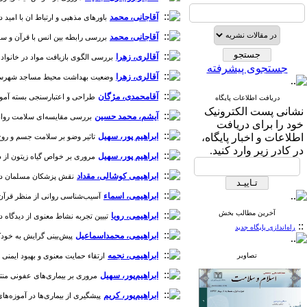
آقاجانی، محمد
باورهای مذهبی و ارتباط ان با امید در ب
آقاجانی، محمد
بررسی رابطه بین انس با قرآن و سلامت ر
آقالری، زهرا
بررسی الگوی بازیافت مواد در خانواده ها با
جستجوی پیشرفته
آقالری، زهرا
وضعیت بهداشت محیط مساجد شهرستان بابل [د
آقامحمدی، مژگان
طراحی و اعتبارسنجی بسته آموزشی س
دریافت اطلاعات پایگاه
نشانی پست الکترونیک
آیشم، محمد حسین
بررسی مقایسه‌ای سلامت روان و 
خود را برای دریافت
اطلاعات و اخبار پایگاه،
ابراهیم پور، سهیل
تاثیر وضو بر سلامت جسم و روح: یک م
در کادر زیر وارد کنید.
ابراهیم پور، سهیل
مروری بر خواص گیاه زیتون از دیدگاه 
ابراهیمی کوشالی، مقداد
نقش پزشکان مسلمان در توس
ابراهیمی، اسماء
آسیب‌شناسی روانی از منظر قرآن: تحلیل
آخرین مطالب بخش
ابراهیمی، رویا
تبیین تجربه نشاط معنوی از دیدگاه دان
::
راه‌اندازی پایگاه جدید
ابراهیمی، محمداسماعیل
پیش‌بینی گرایش به خودکشی
ابراهیمی، نجمه
تصاویر
ارتقاء حمایت معنوی و بهبود ایمنی ساخ
ابراهیم‌پور، سهیل
مروری بر بیماری‌های عفونی منتقله در 
ابراهیم‌پور، کریم
پیشگیری از بیماری‌ها در آموزه‌های ب