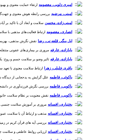
امیری دلویی، معصومه
ارتقاء حمایت معنوی و بهبود ا
امینی، مرضیه
بررسی رابطه هوش معنوی و جهت‌گیری مذ
امینی‌زاده، محسن
سلامت و ابعاد آن با تاکید بر آیات و 
انصاری، معصومه
ارتباط فعالیت‌های مذهبی با سلامت ج
ایل بیگی قلعه نی، رضا
نقش نگرش مذهبی، بهزیستی مع
بابازاده، عارفه
مروری بر بیماری‌های عفونی منتقله در تجم
بابازاده، عارفه
تاثیر وضو بر سلامت جسم و روح: یک مطالع
باقری خلیلی، زهرا
ارتباط سلامت معنوی با تعهد سازما
باکوئی، فاطمه
علل گرایش به بدحجابی از دیدگاه دانشج
باکویی، فاطمه
بررسی نگرش فرزندآوری در دانشجویان مقطع 
باکویی، فاطمه
نقش معنویت بر نظام سلامت خانواده از دی
بختیاری، افسانه
مروری بر آموزش سلامت جنسی کودکان از
بختیاری، افسانه
مذهب و ارتباط آن با سلامت عمومی و 
بختیاری، افسانه
بررسی آیه های قرآن کریم در زمینه س
بختیاری، افسانه
ارزیابی روابط عاطفی و سلامت جنسی زو