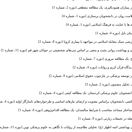
یماران همودیالیزی: یک مطالعه مقطعی [دوره 2، شماره 1]
وان در دانشجویان پرستاری [دوره 1، شماره 4]
 عنایت به فرهنگ اسلامی [دوره 1، شماره 4]
وره 4، شماره 1]
بک مقابله اسلامی در مواجهه با بیماری کرونا [دوره 8، شماره 2]
بهداشت روانی مثبت و منفی بر اساس تیپ‌های شخصیتی در جوانان شهر قم [دوره 11، شماره 1]
طالعه مروری [دوره 7، شماره 2]
قرآن کریم و روایات [دوره 4، شماره 2]
عه پزشکی در چارچوب حقوق اسلامی [دوره 9، شماره 2]
 مضمون [دوره 2، شماره 3]
شجویان علوم پزشکی کردستان: یک مطالعه کیفی [دوره 4، شماره 2]
 دانشجویان براساس ‌معنویت و ارضای نیازهای اساسی و طرحواره‌های ‌ناسازگار ‌اولیه [دوره 4، شماره 1]
تار مساجد متناسب با شرایط سالمندان: یک مطالعه اقدام‌پژوهی [دوره 6، شماره 1]
تجمعات زیارتی [دوره 9، شماره 1]
هداشتی ائمه اطهار (ع): تحلیلی نظام‌مند از روایات با نگاهی به علوم پزشکی نوین [دوره 11، شماره 1]