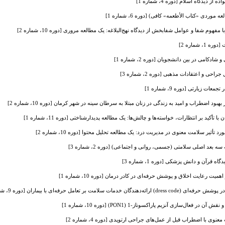
یدگاه اسلام [دوره 4، شماره 1]
ردی «کتاب الأطعمه» کافی) [دوره 6، شماره 1]
وم شفا و عوامل شفابخش از دیدگاه نهج‌البلاغه: یک مطالعه مروری [دوره 10، شماره 2]
 شماره 2]
کامی در بین دانشجویان [دوره 2، شماره 1]
 و اعتقادات مذهبی [دوره 2، شماره 3]
ت زیارتی [دوره 9، شماره 1]
د اضطراب و امید به زندگی در زنان مبتلا به سرطان سینه در شهر کرمان [دوره 10، شماره 2]
تأکید بر انتظارات، خواسته‌ها و چالش‌ها: یک مطالعه پدیدارشناختی [دوره 11، شماره 1]
 تأثیر سلامت معنوی در مدیریت درد: یک مطالعه تحلیل محتوا [دوره 10، شماره 2]
 بعد اصلی سلامتی (جسمی، روانی و اجتماعی) [دوره 2، شماره 3]
رآن و دانش پزشکی [دوره 1، شماره 3]
 رعایت اخلاق و پوشش حرفه‌ای در کادر درمان [دوره 10، شماره 1]
مت بر تعامل حرفه‌ای با بیماران [دوره 9، شماره 2]
ر فعال‌سازی آنزیم پاراکسوناز-1 (PON1) [دوره 10، شماره 1]
وی با اضطراب قبل از عمل‌های جراحی ارتوپدی [دوره 4، شماره 2]