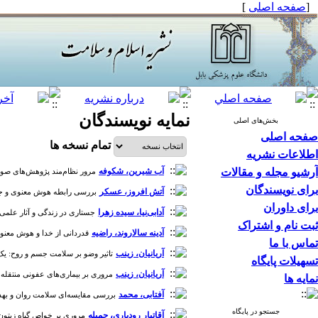
[
صفحه اصلی
]
نمایه نویسندگان
بخش‌های اصلی
صفحه اصلی
تمام نسخه ها
اطلاعات نشریه
آرشیو مجله و مقالات
آب شیرین، شکوفه
مرور نظام‌مند پژوهش‌های صورت‌گر
برای نویسندگان
آتش افروز، عسکر
بررسی رابطه هوش معنوی و جهت‌گی
برای داوران
آدابی‌نیا، سیده زهرا
جستاری در زندگی و آثار علمی پزشک
ثبت نام و اشتراک
آدینه سالاروند، راضیه
قدردانی از خدا و هوش معنوی عو
تماس با ما
آریانیان، زینب
تاثیر وضو بر سلامت جسم و روح: یک مطالعه
تسهیلات پایگاه
آریانیان، زینب
مروری بر بیماری‌های عفونی منتقله در تجمع
نمایه ها
آفتابی، محمد
بررسی مقایسه‌ای سلامت روان و بهداشت 
جستجو در پایگاه
آقاتبار رودباری، جمیله
مروری بر خواص گیاه زیتون از دی