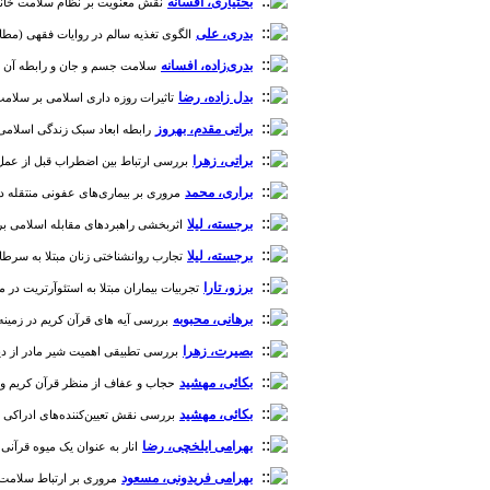
بختیاری، افسانه
نقش معنویت بر نظام سلامت خانواده از د
بدری، علی
الگوی تغذیه سالم در روایات فقهی (مطالعه مو
بدری‌زاده، افسانه
سلامت جسم و جان و رابطه آن با مفه
بدل زاده، رضا
تاثیرات روزه داری اسلامی بر سلامت [دوره 1،
براتی مقدم، بهروز
رابطه ابعاد سبک زندگی اسلامی و شاد
براتی، زهرا
بررسی ارتباط بین اضطراب قبل از عمل جراحی
براری، محمد
مروری بر بیماری‌های عفونی منتقله در تجمعا
برجسته، لیلا
اثربخشی راهبردهای مقابله اسلامی بر بهبو
برجسته، لیلا
تجارب روانشناختی زنان مبتلا به سرطان با 
برزو، تارا
تجربیات بیماران مبتلا به استئوآرتریت در مورد
برهانی، محبوبه
بررسی آیه های قرآن کریم در زمینه سه
بصیرت، زهرا
بررسی تطبیقی اهمیت شیر مادر از دیدگاه ق
بکائی، مهشید
حجاب و عفاف از منظر قرآن کریم و اهمیت
بکائی، مهشید
بررسی نقش تعیین‌کننده‌های ادراکی در پوشش حرفه‌ای (dress code) ارائه‌دهندگان خدمات سلا
بهرامی ایلخچی، رضا
انار به عنوان یک میوه قرآنی و نقش آن د
بهرامی فریدونی، مسعود
مروری بر ارتباط سلامت معن