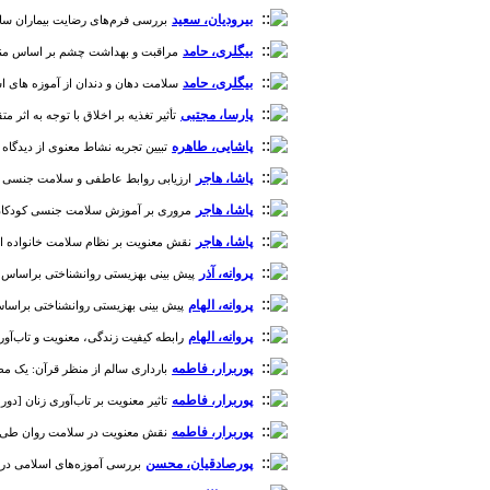
بیرودیان، سعید
بررسی فرم‌های رضایت بیماران سالمند نیاز
بیگلری، حامد
مراقبت و بهداشت چشم بر اساس منابع اسل
بیگلری، حامد
سلامت دهان و دندان از آموزه های اسلامی 
پارسا، مجتبی
تأثیر تغذیه بر اخلاق با توجه به اثر متقا
پاشایی، طاهره
تبیین تجربه نشاط معنوی از دیدگاه دا
پاشا، هاجر
ارزیابی روابط عاطفی و سلامت جنسی زوجین از
پاشا، هاجر
مروری بر آموزش سلامت جنسی کودکان از دیدگا
پاشا، هاجر
نقش معنویت بر نظام سلامت خانواده از دیدگاه 
پروانه، آذر
پیش بینی بهزیستی روانشناختی براساس هوش 
پروانه، الهام
پیش بینی بهزیستی روانشناختی براساس هو
پروانه، الهام
رابطه کیفیت زندگی، معنویت و تاب‌آوری با 
پوربرار، فاطمه
بارداری سالم از منظر قرآن: یک مطالعه مر
پوربرار، فاطمه
تاثیر معنویت بر تاب‌آوری زنان [دوره 6، شماره 
پوربرار، فاطمه
نقش معنویت در سلامت روان طی پاندمی کووید-19: یک مطالعه 
پورصادقیان، محسن
بررسی آموزه‌های اسلامی در مورد