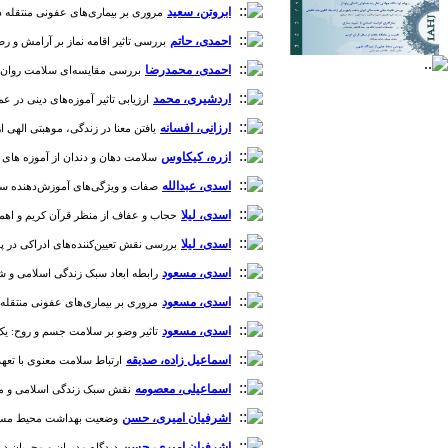
ابروتن، سعید
مروری بر بیماری‌های عفونی منتقله در تجمعا
احمدی، حاتم
بررسی تاثیر اقامه نماز بر آرامش و رضایت 
احمدی، محمدرضا
بررسی مقایسه‌ای سلامت روان و به
اردشیری، محمد
ارزیابی تاثیر آموزه‌های دینی در عملکر
ارزانی، افسانه
یافتن معنا در زندگی، موهبتی الهی از تول
ازره، کیکاوس
سلامت دهان و دندان از آموزه های اسلامی
اسدی، عبدالله
صفات و ویژگی‌های آموزش‌دهنده سلامتی 
اسدی، لیلا
حجاب و عفاف از منظر قرآن کریم و اهمیت رع
اسدی، لیلا
بررسی نقش تعیین‌کننده‌های ادراکی در پوشش حرفه‌ای (dress code) ارائه‌دهندگان خدمات سلامت بر تعا
اسدی، مسعود
رابطه ابعاد سبک زندگی اسلامی و شادکامی
اسدی، مسعود
مروری بر بیماری‌های عفونی منتقله در تجمع
اسدی، مسعود
تاثیر وضو بر سلامت جسم و روح: یک مطالع
اسماعیل زاده، صدیقه
ارتباط سلامت معنوی با تعهد سا
اسماعیلی، معصومه
نقش سبک زندگی اسلامی و منبع کن
اشرفیان امیری، حسن
وضعیت بهداشت محیط مساجد شهرس
اشرفیان امیری، حسن
دیدگاه مدیران و مجریان در خ