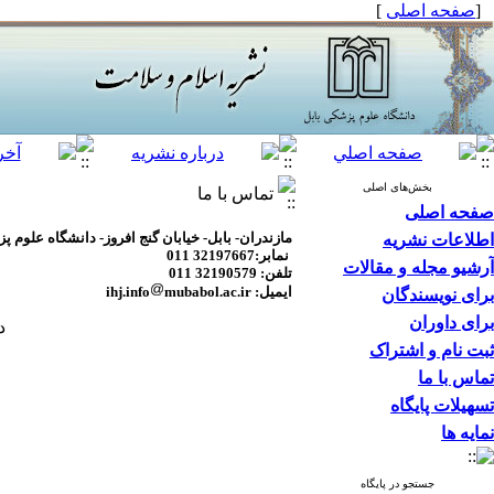
[
صفحه اصلی
]
بخش‌های اصلی
تماس با ما
صفحه اصلی
مازندران- بابل- خیابان گنج افروز- دانشگاه علوم 
اطلاعات نشریه
نمابر:32197667 011
آرشیو مجله و مقالات
تلفن: 32190579 011
ایمیل: ihj.info
mubabol.ac.ir
برای نویسندگان
برای داوران
دف
ثبت نام و اشتراک
تماس با ما
تسهیلات پایگاه
نمایه ها
جستجو در پایگاه