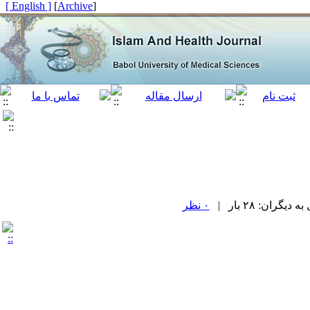
[ English ]
]
Archive
[
ران: ۲۸ بار |
۰ نظر