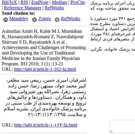
BibTeX
|
RIS
|
EndNote
|
Medlars
|
ProCite
معه پژوهش مدیران و مجریان اجرای برنامه پزشک
|
Reference Manager
|
RefWorks
سشنامه محقق ساخته بوده که
Send citation to:
Mendeley
Zotero
RefWorks
از ۳۴۷ نفر مورد بررسی، ۱۸۸ نفر (۵۴/۱%) مرد، ۱۷۲ نفر (۵۰/۷%) دارای لیسانس بودند. افراد مورد بررسی در سرجمع ۳۴۱ مورد دستاورد با
رارپذیری را مطرح کردند. بیشترین دستاورد مطرح شده
۶ مورد)، کاهش مصرف داروهای صنعتی (۵۲ مورد)، کاهش عوارض دارویی (۵۰ مورد)، افزایش اعتماد و استقبال
Ashrafian Amiri H, Kabir M J, Momtahan
مردم (۴۲ مورد) و بیشترین چالش­‌های مطرح شده شامل: نبود زیرساخت­‌های لازم (۶۳ مورد)، امکان سودجویی دلالان و افراد غیرحرفه­‌ای (۳۸ مورد)،
R, Hassanzadeh-Rostami Z, Nasrollahpour
ا و چالش­‌ها با بعضی از متغیرهای فردی ارتباط
Shirvani S D, Rayatzadeh A et al .
Achievements and Challenges of Promoting
پزشک خانواده­، نگرانی­‌
and Developing the Use of Traditional
Medicine in the Iranian Family Physician
Program. IHJ 2016; 3 (1) :13-21
URL:
http://iahj.ir/article-1-162-fa.html
اشرفیان امیری حسن، ربیعی سید مظفر،
کبیر محمد جواد، ممتهن رضا، حسن زاده
رستمی زهرا، نصرالله پور شیروانی سید
داود، و همکاران.. دستاوردها و چالش‌های
ترویج و توسعه بهره‌مندی از طب سنتی در
برنامه پزشک خانواده‌ی ایران. نشریه اسلام
و سلامت. ۱۳۹۵; ۳ (۱) :۱۳-۲۱
URL:
http://iahj.ir/article-۱-۱۶۲-fa.html