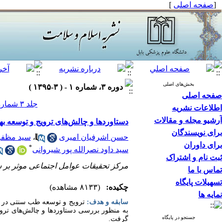
[
صفحه اصلی
]
بخش‌های اصلی
دوره ۳، شماره ۱ - ( ۳-۱۳۹۵ )
صفحه اصلی
جلد ۳ شماره ۱ صفحات ۲۱-۱۳
اطلاعات نشریه
آرشیو مجله و مقالات
دستاوردها و چالش‌های ترویج و توسعه به
برای نویسندگان
حسن اشرفیان امیری
،
سید مظفر
برای داوران
*
سید داود نصرالله پور شیروانی
ثبت نام و اشتراک
مرکز تحقیقات عوامل اجتماعی موثر بر س
تماس با ما
تسهیلات پایگاه
چکیده:
(۸۱۳۳ مشاهده)
نمایه ها
سابقه و هدف:
ترویج و توسعه طب سنتی در کنا
به منظور بررسی دستاوردها و چالش­‌های ترویج
جستجو در پایگاه
گرفت.