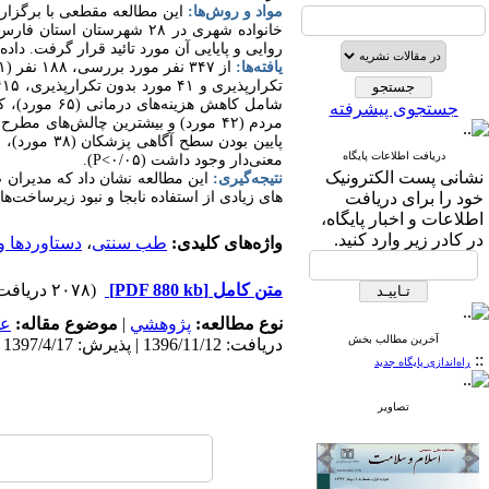
مواد و روش‌ها:
خانواده شهری در ۲۸ شهرست
روایی و پایایی آن مورد تائید قرار گرفت. داده­
یافته‌ها:
جستجوی پیشرفته
دریافت اطلاعات پایگاه
معنی‌­دار وجود داشت (۰/۰۵>
P
).
نشانی پست الکترونیک
نتیجه‌گیری:
این مطالعه نشان داد که مدیران ض
خود را برای دریافت
های زیادی از استفاده نابجا و نبود زیرساخت­‌ها
اطلاعات و اخبار پایگاه،
در کادر زیر وارد کنید.
واژه‌های کلیدی:
طب سنتی
،
دستاوردها و
متن کامل
[PDF 880 kb]
(۲۰۷۸ دریافت)
نوع مطالعه:
پژوهشي
|
موضوع مقاله:
عم
آخرین مطالب بخش
دریافت: 1396/11/12 | پذیرش: 1397/4/17 | انتشار: 1397/4/17
::
راه‌اندازی پایگاه جدید
تصاویر