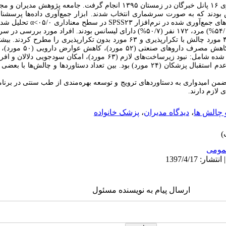
این مطالعه مقطعی با برگزاری ۱۶ پانل خبرگان در زمستان ۱۳۹۵ انجام گرفت. جا
ان استان فارس بودند که به صورت سرشماری انتخاب شدند. ابزار جمع­‌آوری داده­‌ها پر
‌های جمع‌­آوری شده در نرم‌افزار
SPSS۲۳
در سطح معناداری ۰۵/۰
α<
تحلیل شد.
تکرارپذیری و ۴۱ مورد بدون تکرارپذیری، ۴۱۵ مورد چالش­ با تکرارپذیری و ۶۳ مورد بدون تک
شامل کاهش هزینه­‌های درمانی (۵
پایین بودن سطح آگاهی پزشکان (۳۸ مورد)، عدم استقبال پزشکان (۲۴ مورد) بود. بین تعداد دستاورده
من امیدواری به دستاوردهای ترویج و توسعه بهره­‌مندی از طب سنتی در برنامه 
ی لازم دارند.
 چالش ها
،
دیدگاه مدیران
،
پزشک خانواده
ومى
ارسال پیام به نویسنده مسئول