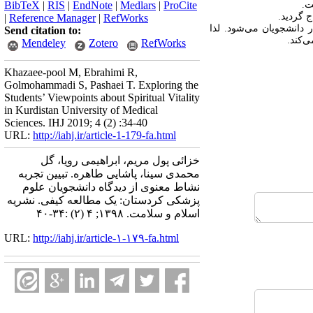
ت.
ProCite
|
Medlars
|
EndNote
|
RIS
|
BibTeX
 گردید.
|
Reference Manager
|
RefWorks
انشجویان می‌­شود. لذا
Send citation to:
­‌کند.
Mendeley
Zotero
RefWorks
Khazaee-pool M, Ebrahimi R,
Golmohammadi S, Pashaei T. Exploring the
Students’ Viewpoints about Spiritual Vitality
in Kurdistan University of Medical
Sciences. IHJ 2019; 4 (2) :34-40
URL:
http://iahj.ir/article-1-179-fa.html
خزائی پول مریم، ابراهیمی رویا، گل
محمدی سینا، پاشایی طاهره. تبیین تجربه
نشاط معنوی از دیدگاه دانشجویان علوم
پزشکی کردستان: یک مطالعه کیفی. نشریه
اسلام و سلامت. ۱۳۹۸; ۴ (۲) :۳۴-۴۰
URL:
http://iahj.ir/article-۱-۱۷۹-fa.html