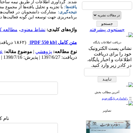
شدند. گردآوری اطلاعات از طریق نیمه ساختار 
یافته‌ها:
با تجزیه و تحلیل یافته­‌ها از مجمو
نتیجه‌گیری:
مشارکت دانشجویان در فعالیت­‌
برنامه­‌ریزی جهت توسعه این گونه فعالیت­‌ها 
جستجوی پیشرفته
واژه‌های کلیدی:
نشاط معنوی
،
مطالعه ک
متن کامل
[PDF 550 kb]
(۱۸۶۲ دریافت)
دریافت اطلاعات پایگاه
نشانی پست الکترونیک
نوع مطالعه:
پژوهشي
|
موضوع مقاله:
عم
خود را برای دریافت
دریافت: 1397/6/27 | پذیرش: 1398/7/16 | انتشار: 1398/9/6
اطلاعات و اخبار پایگاه،
در کادر زیر وارد کنید.
آخرین مطالب بخش
::
راه‌اندازی پایگاه جدید
تصاویر
نام ک