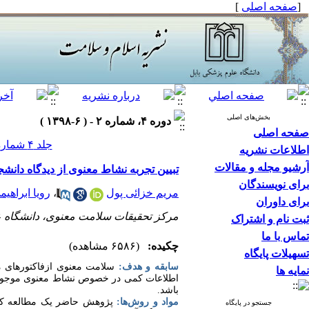
[
صفحه اصلی
]
بخش‌های اصلی
دوره ۴، شماره ۲ - ( ۶-۱۳۹۸ )
صفحه اصلی
جلد ۴ شماره ۲ صفحات ۴۰-۳۴
اطلاعات نشریه
آرشیو مجله و مقالات
تبیین تجربه نشاط معنوی از دیدگاه دان
برای نویسندگان
مریم خزائی پول
،
رویا ابراهیم
برای داوران
مرکز تحقیقات سلامت معنوی، دانشگاه ع
ثبت نام و اشتراک
تماس با ما
چکیده:
(۶۵۸۶ مشاهده)
تسهیلات پایگاه
سابقه و هدف:
سلامت معنوی ازفاکتورهای مو
نمایه ها
اطلاعات کمی در خصوص نشاط معنوی موجود اس
باشد.
مواد و روش‌ها:
جستجو در پایگاه