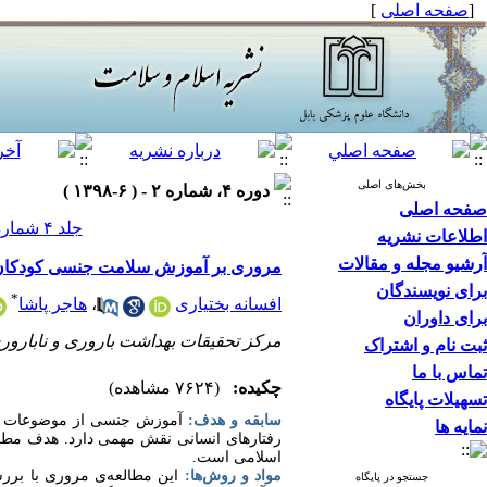
[
صفحه اصلی
]
بخش‌های اصلی
دوره ۴، شماره ۲ - ( ۶-۱۳۹۸ )
صفحه اصلی
جلد ۴ شماره ۲ صفحات ۶۵-۵۴
اطلاعات نشریه
آرشیو مجله و مقالات
مروری بر آموزش سلامت جنسی کودکان ا
برای نویسندگان
*
افسانه بختیاری
،
هاجر پاشا
برای داوران
مرکز تحقیقات بهداشت باروری و ناباروری
ثبت نام و اشتراک
تماس با ما
چکیده:
(۷۶۲۴ مشاهده)
تسهیلات پایگاه
سابقه و هدف:
آموزش جنسی از موضوعات مهم
نمایه ها
رفتارهای انسانی نقش مهمی دارد. هدف مطا
اسلامی است.
مواد و روش‌ها:
جستجو در پایگاه