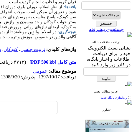
قرآن کریم و احادیث انجام گردیده است
.
یافته‌ها:
از نظر اسلام، دوران بلوغ، دوران ا
شود و تعویق آن ممکن است موجب انحراف از
سن کودک، پاسخ مناسب به پرسش­‌های جنسی
بستر خواب کودکان و حد بوسیدن و نوازش بچه‌
به کودک، ارضای نیازهای روانی، پرورش فضایل
جستجوی پیشرفته
نتیجه‌گیری:
در اسلام، والدین موظفند تا از بد
آگاهی والدین در خصوص آموزش و تربیت جنسی
دریافت اطلاعات پایگاه
نشانی پست الکترونیک
واژه‌های کلیدی:
تربیت جنسی
،
کودکان
،
د
خود را برای دریافت
اطلاعات و اخبار پایگاه،
متن کامل
[PDF 596 kb]
(۴۷۱۲ دریافت)
در کادر زیر وارد کنید.
موضوع مقاله:
عمومى
دریافت: 1397/10/17 | پذیرش: 1398/9/20 | انتشار: 1398/10/11
آخرین مطالب بخش
::
راه‌اندازی پایگاه جدید
تصاویر