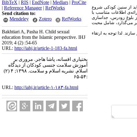
BibTeX
|
RIS
|
EndNote
|
Medlars
|
ProCite
اید از سنین کودکی شروع
|
Reference Manager
|
RefWorks
‌­ی اطلاعات متناسب با
Send citation to:
 بلوغ زودرس، جداسازی
Mendeley
Zotero
RefWorks
ثیر می‌گذارد، شامل محبت
Bakhtiari A, Pasha H. Child sexual
ازند. لذا توجه به ارتقاء
education from the Islamic perspective. IHJ
2019; 4 (2) :54-65
URL:
http://iahj.ir/article-1-183-fa.html
بختیاری افسانه، پاشا هاجر. مروری بر
آموزش سلامت جنسی کودکان از دیدگاه
اسلام. نشریه اسلام و سلامت. ۱۳۹۸; ۴ (۲)
:۵۴-۶۵
URL:
http://iahj.ir/article-۱-۱۸۳-fa.html