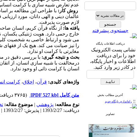
عدم تعارض شبیه سازی با کرامت انسانی،
روش کار:
با طراحی این مطالعه بر اساس
عالمان دینی و الهی دانان، مورد ارزیابی 
لازم صورت پذیرفت.
یافته ها:
از نگاه قرآن کریم، انسان صاح
جستجوی پیشرفته
خارج رحمی دارد. هویت ژنتیکی یکسان، 
می شود و ارتباط خاصی به شخصیت کلی 
دریافت اطلاعات پایگاه
را نیز صیانت می کند. هیچ یک از فقهای 
نشانی پست الکترونیک
مغایرتی با کرامت او ندارد.
خود را برای دریافت
بحث و نتیجه گیری:
با بررسی دقیق در مس
اطلاعات و اخبار پایگاه،
درمخالفت با شبیه سازی انسان، از اتقا
در کادر زیر وارد کنید.
انسان با کرامت ذاتی او وجود ندارد.
واژه‌های کلیدی:
قرآن
،
اخلاق
،
کرامت انس
متن کامل
[PDF 527 kb]
(۳۷۶۵ دریافت)
آخرین مطالب بخش
::
راه‌اندازی پایگاه جدید
نوع مطالعه:
پژوهشي
|
موضوع مقاله:
ت
دریافت: 1393/2/27 | پذیرش: 1393/2/27 | انتشار: 1393/2/27
تصاویر