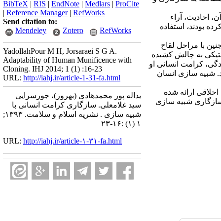
BibTeX
|
RIS
|
EndNote
|
Medlars
|
ProCite
|
Reference Manager
|
RefWorks
، احادیث، آراء
Send citation to:
رده بودند، استفاده
Mendeley
Zotero
RefWorks
ین با مراحل لقاح
YadollahPour M H, Jorsaraei S G A.
تیکی به چالش کشیده
Adaptability of Human Munificence with
ی، کرامت انسانی او
Cloning. IHJ 2014; 1 (1) :16-23
د. شبیه سازی انسان
URL:
http://iahj.ir/article-1-31-fa.html
اخلاقی ارائه شده
یداله پور محمدهادی (بهروز)، جورسرایی
اسازگاری شبیه سازی
سید غلامعلی. سازگاری کرامت انسانی با
شبیه سازی . نشریه اسلام و سلامت. ۱۳۹۳;
۱ (۱) :۱۶-۲۳
URL:
http://iahj.ir/article-۱-۳۱-fa.html