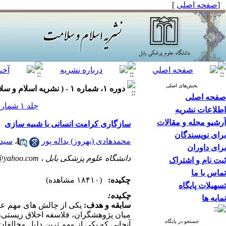
[
صفحه اصلی
]
بخش‌های اصلی
دوره ۱، شماره ۱ - ( نشريه اسلام و سلامت ۱۳۹۳ )
صفحه اصلی
جلد ۱ شماره ۱ صفحات ۲۳-۱۶
اطلاعات نشریه
آرشیو مجله و مقالات
سازگاری کرامت انسانی با شبیه سازی
برای نویسندگان
محمدهادی (بهروز) یداله پور
،
سید 
برای داوران
دانشگاه علوم پزشکی بابل ،
a@yahoo.com
ثبت نام و اشتراک
تماس با ما
چکیده:
(۱۸۴۱۰ مشاهده)
تسهیلات پایگاه
چکیده:
نمایه ها
سابقه و هدف:
میان پژوهشگران، فلاسفه اخلاق زیستی، ع
جستجو در پایگاه
آنجایی که یکی از مهم ترین دلیل مخالف