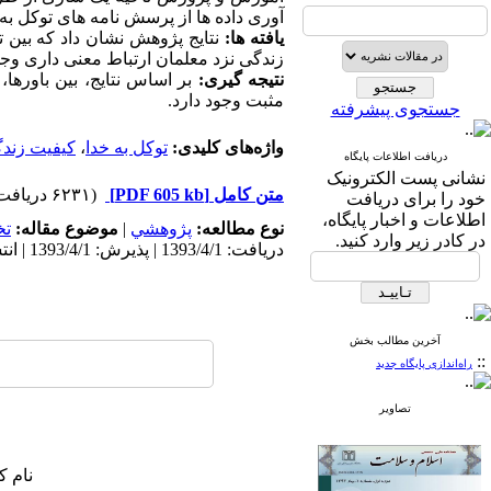
آوری داده ها از پرسش نامه های توکل به 
یافته ها:
نتایج پژوهش نشان داد که بین ت
زندگی نزد معلمان ارتباط معنی داری وجود
نتیجه گیری:
بر اساس نتایج، بین باورها،
مثبت وجود دارد.
جستجوی پیشرفته
واژه‌های کلیدی:
توکل به خدا
،
کیفیت زند
دریافت اطلاعات پایگاه
نشانی پست الکترونیک
متن کامل
[PDF 605 kb]
(۶۲۳۱ دریافت)
خود را برای دریافت
اطلاعات و اخبار پایگاه،
نوع مطالعه:
پژوهشي
|
موضوع مقاله:
ت
در کادر زیر وارد کنید.
دریافت: 1393/4/1 | پذیرش: 1393/4/1 | انتشار: 1393/4/1
آخرین مطالب بخش
::
راه‌اندازی پایگاه جدید
تصاویر
نام ک