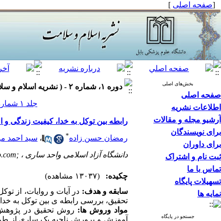
[
صفحه اصلی
]
بخش‌های اصلی
دوره ۱، شماره ۲ - ( نشريه اسلام و سلامت ۱۳۹۳ )
صفحه اصلی
جلد ۱ شماره ۲ صفحات ۲۱-۱۵
اطلاعات نشریه
آرشیو مجله و مقالات
رابطه بین توکل به خدا، کیفیت زندگی و ا
برای نویسندگان
*
رمضان حسن زاده
،
سید احمد می
برای داوران
دانشگاه آزاد اسلامی واحد ساری ،
.com;
ثبت نام و اشتراک
تماس با ما
چکیده:
(۱۳۰۳۷ مشاهده)
تسهیلات پایگاه
سابقه و هدف:
در آیات و روایات، از توک
نمایه ها
تحقیق، بررسی رابطه ی بین توکل به خدا،
مواد وروش ها:
جستجو در پایگاه
آموزش و پرورش ناحیه یک ساری از طریق