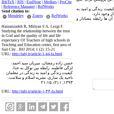
BibTeX
|
RIS
|
EndNote
|
Medlars
|
ProCite
|
Reference Manager
|
RefWorks
کیفیت زندگی و امید به
Send citation to:
ر وجود دارد.
Mendeley
Zotero
RefWorks
ن ها رابطه معنادار و
Hassanzadeh R, Miriyan S A, Lezgi F.
Studying the relationship between the trust
in God and the quality of life and life
expectancy Of Teachers of high schools in
Teaching and Education center, first area of
Sari City . IHJ 2014; 1 (2) :15-21
URL:
http://iahj.ir/article-1-44-fa.html
حسن زاده رمضان، میریان سید احمد،
لزگی فاطمه. رابطه بین توکل به خدا،
کیفیت زندگی و امید به زندگی در معلمان
ناحیه یک ساری. نشریه اسلام و سلامت.
۱۳۹۳; ۱ (۲) :۱۵-۲۱
URL:
http://iahj.ir/article-۱-۴۴-fa.html