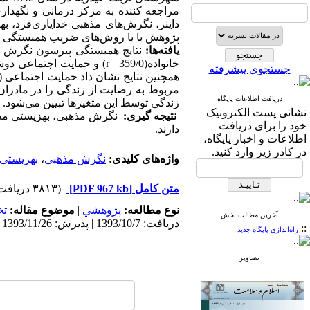
مراجعه کننده به مرکز درمانی و نگهدا
داینر، نگرش‌های مذهبی خدایاری‌فرد، ب
پژوهش با با روش‌های ضریب همبستگی پیر
یافته‌ها:
جستجوی پیشرفته
دریافت اطلاعات پایگاه
زندگی توسط این متغیرها تبیین می‌‌شود.
نشانی پست الکترونیک
نتیجه گیری:
نگرش مذهبی، بهزیستی معنو
خود را برای دریافت
دارند.
اطلاعات و اخبار پایگاه،
در کادر زیر وارد کنید.
واژه‌های کلیدی:
نگرش مذهبی
،
بهزیستی
متن کامل
[PDF 967 kb]
(۳۸۱۳ دریافت)
نوع مطالعه:
پژوهشي
|
موضوع مقاله:
ت
آخرین مطالب بخش
دریافت: 1393/10/7 | پذیرش: 1393/11/26 | انتشار: 1393/11/26
::
راه‌اندازی پایگاه جدید
تصاویر