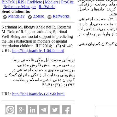
BibTeX
|
RIS
|
EndNote
|
Medlars
|
ProCite
‌های رضایت از زندگی
|
Reference Manager
|
RefWorks
کردند. داده‌های حاصل
Send citation to:
تند.
Mendeley
Zotero
RefWorks
نتایج همبستگی پیرسون نگرش مذهبی(309/0 =r)، بهزیستی مذهبی (157/0 =r)، بهزیستی وجودی (190/0 =r)، حمایت اجتماعی
وان ذهنی رابطه مثبت معنی‌دار دارند.
Narimani M, Ilbeigy ghale nei R, Rostami
داد حمایت اجتماعی (499/=B)، نگرش مذهبی (451/0 =B)، و بهزیستی معنوی (319/0 =B) به ترتیب می‌تواند تغییرات
M. Role of Religious attitudes, Spiritual
را در مادران کودکان کم‌توان ذهنی، به صورت معنی‌داری پیش‌بینی کند و 30 درصد از واریانس رضایت از
Well-Being and social support in predicting
the life satisfaction in mothers of mental
کودکان کم‌توان ذهنی
retardation children. IHJ 2014; 1 (3) :41-49
URL:
http://iahj.ir/article-1-64-fa.html
نریمانی محمد، ایل بیگی قلعه نی رضا،
رستمی مریم. نقش نگرش مذهبی،
بهزیستی معنوی و حمایت اجتماعی در
پیش‌بینی رضایت از زندگی مادران کودکان
کم‌توان ذهنی. نشریه اسلام و سلامت.
۱۳۹۳; ۱ (۳) :۴۱-۴۹
URL:
http://iahj.ir/article-۱-۶۴-fa.html