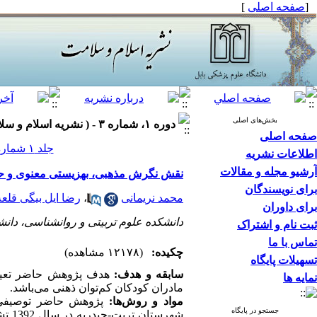
[
صفحه اصلی
]
بخش‌های اصلی
دوره ۱، شماره ۳ - ( نشریه اسلام و سلامت ۱۳۹۳ )
صفحه اصلی
جلد ۱ شماره ۳ صفحات ۴۹-۴۱
اطلاعات نشریه
آرشیو مجله و مقالات
نقش نگرش مذهبی، بهزیستی معنوی و حما
برای نویسندگان
محمد نریمانی
،
رضا ایل بیگی قلعه
برای داوران
دانشکده علوم تربیتی و روانشناسی، دانش
ثبت نام و اشتراک
تماس با ما
چکیده:
(۱۲۱۷۸ مشاهده)
تسهیلات پایگاه
سابقه و هدف:
هدف پژوهش حاضر تعیین
نمایه ها
مادران کودکان کم‌توان ذهنی می‌باشد.
مواد و روش‌ها:
پژوهش حاضر توصیفی و
جستجو در پایگاه