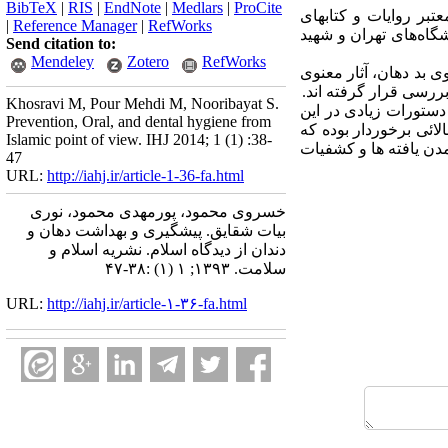
BibTeX
|
RIS
|
EndNote
|
Medlars
|
ProCite
بر روایات و کتابهای
|
Reference Manager
|
RefWorks
گاه‌های تهران و شهید
Send citation to:
Mendeley
Zotero
RefWorks
 بد دهان، آثار معنوی
ررسی قرار گرفته اند.
Khosravi M, Pour Mehdi M, Nooribayat S.
دستورات زیادی در این
Prevention, Oral, and dental hygiene from
لائی برخوردار بوده که
Islamic point of view. IHJ 2014; 1 (1) :38-
دن یافته ها و کشفیات
47
URL:
http://iahj.ir/article-1-36-fa.html
خسروی محمود، پورمهدی محمود، نوری
بیات شقایق. پیشگیری و بهداشت دهان و
دندان از دیدگاه اسلام. نشریه اسلام و
سلامت. ۱۳۹۳; ۱ (۱) :۳۸-۴۷
URL:
http://iahj.ir/article-۱-۳۶-fa.html