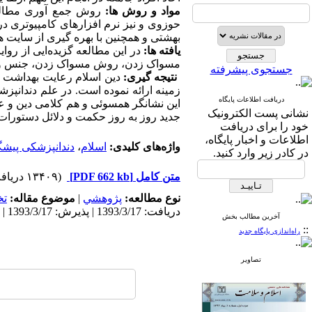
مواد و روش ها:
روش جمع آوری مطالب ا
حوزوی و نیز نرم افزارهای کامپیوتری د
بهشتی و همچنین با بهره گیری از سایت ها
یافته ها:
در این مطالعه گزیده‌ایی از روا
مسواک زدن، روش مسواک زدن، جنس و دیگر
جستجوی پیشرفته
نتیجه گیری:
دین اسلام رعایت بهداشت و 
زمینه ارائه نموده است. در علم دندانپز
دریافت اطلاعات پایگاه
این نشانگر همسوئی و هم کلامی دین و ع
نشانی پست الکترونیک
جدید روز به روز حکمت و دلائل دستورا
خود را برای دریافت
اطلاعات و اخبار پایگاه،
واژه‌های کلیدی:
اسلام
،
دندانپزشکی پیش
در کادر زیر وارد کنید.
متن کامل
[PDF 662 kb]
(۱۳۴۰۹ دریافت)
نوع مطالعه:
پژوهشي
|
موضوع مقاله:
ت
دریافت: 1393/3/17 | پذیرش: 1393/3/17 | انتشار: 1393/3/17
آخرین مطالب بخش
::
راه‌اندازی پایگاه جدید
تصاویر