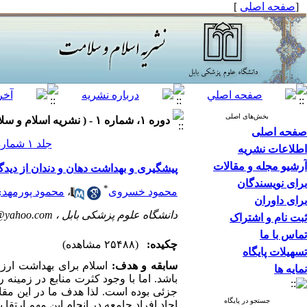
[
صفحه اصلی
]
بخش‌های اصلی
دوره ۱، شماره ۱ - ( نشريه اسلام و سلامت ۱۳۹۳ )
صفحه اصلی
جلد ۱ شماره ۱ صفحات ۴۷-۳۸
اطلاعات نشریه
آرشیو مجله و مقالات
پیشگیری و بهداشت دهان و دندان از دیدگ
برای نویسندگان
*
محمود خسروی
،
محمود پورمهد
برای داوران
دانشگاه علوم پزشکی بابل ،
@yahoo.com
ثبت نام و اشتراک
تماس با ما
چکیده:
(۲۵۴۸۸ مشاهده)
تسهیلات پایگاه
سابقه و هدف:
اسلام برای بهداشت ارزش
نمایه ها
باشد. اما با وجود کثرت منابع در زمینه 
جزئی بوده است. لذا هدف ما در این مق
جستجو در پایگاه
احاد افراد جامعه در انجام این مهم ارتقا یا